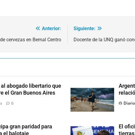
Anterior:
Siguiente:
 de cervezas en Bernal Centro
Docente de la UNQ ganó conc
l abogado libertario que
Argent
re el Gran Buenos Aires
relaci
Diari
ás
0
ipa gran paridad para
El ofic
 el balotaje
tierras