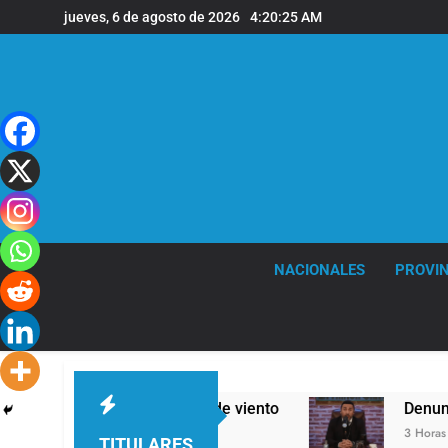
Saltar
jueves, 6 de agosto de 2026
4:20:26 AM
al
contenido
NACIONALES
PROVIN
as y fuertes ráfagas de viento
Denunciaron pe
3 Horas Atrás
TITULARES