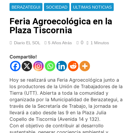
cayeron las acciones
Jorge Macri condenó
en Wall Street y el
BERAZATEGUI
SOCIEDAD
ULTIMAS NOTICIAS
los disturbios frente
riesgo país quedó al
al Congreso y
5 Horas Atrás
borde de los 450
Feria Agroecológica en la
calificó a los
Día Internacional de
puntos
responsables como
Plaza Tiscornia
la Cerveza: los tres
«delincuentes
secretos para
6 Horas Atrás
anarquistas»
servirla
0
Diario EL SOL
5 Años Atrás
1 Minutos
El frío polar se
correctamente
instala en Buenos
Aires: mejora el
Compartilo!
6 Horas Atrás
tiempo y llegan las
El Senado aprobó la
temperaturas más
ley de propiedad
bajas de la semana
privada, pero el
7 Horas Atrás
Hoy se realizará una Feria Agroecológica junto a
Gobierno debió
Incidentes frente al
eliminar otro capítulo
los productores de la Unión de Trabajadores de la
Congreso durante la
Tierra (UTT). Abierta a toda la comunidad y
protesta contra la
18 Horas Atrás
organizada por la Municipalidad de Berazategui, a
Ley de Propiedad
La Fiscalía rechazó el
Privada: hubo
través de la Secretaría de Trabajo, la jornada se
pedido para
detenidos y
llevará a cabo desde las 9 en la Plaza Julia
suspender el juicio
18 Horas Atrás
enfrentamientos
Copello de Tiscornia (Avenida 14 y 132).
contra Pity Alvarez
67 barrios full LED en
Con el objetivo de contribuir al desarrollo
Florencio Varela
sustentable, generar conciencia ambiental y