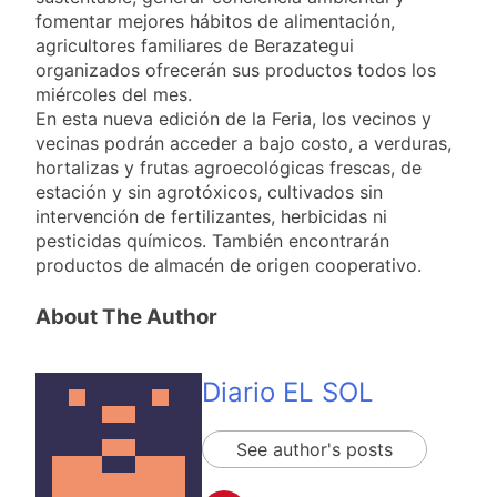
19 Horas Atrás
fomentar mejores hábitos de alimentación,
El temporal se
agricultores familiares de Berazategui
despide del AMBA:
organizados ofrecerán sus productos todos los
cuándo dejará de
19 Horas Atrás
miércoles del mes.
llover y llega una ola
Kicillof marchó
de frío con mínimas
En esta nueva edición de la Feria, los vecinos y
contra la Ley de
cercanas a 1°C
vecinas podrán acceder a bajo costo, a verduras,
Propiedad Privada de
20 Horas Atrás
hortalizas y frutas agroecológicas frescas, de
Milei
Renunció el
estación y sin agrotóxicos, cultivados sin
subsecretario de
intervención de fertilizantes, herbicidas ni
Seguridad de
21 Horas Atrás
pesticidas químicos. También encontrarán
Quilmes, Hernán
Candela Arizaga
Ocampo, tras la
productos de almacén de origen cooperativo.
confirmó que tuvo un
difusión de chats
«brote psicótico» por
22 Horas Atrás
privados
About The Author
consumo con
La Libertad Avanza
Facundo Moyano
consiguió la mayoría
y rechazó el pedido
22 Horas Atrás
Diario EL SOL
del peronismo de
Masiva movilización
girar el proyecto a
al Congreso contra el
comisión
proyecto oficial de
22 Horas Atrás
See author's posts
Ley de Propiedad
La Diócesis de
Privada
Quilmes celebra la