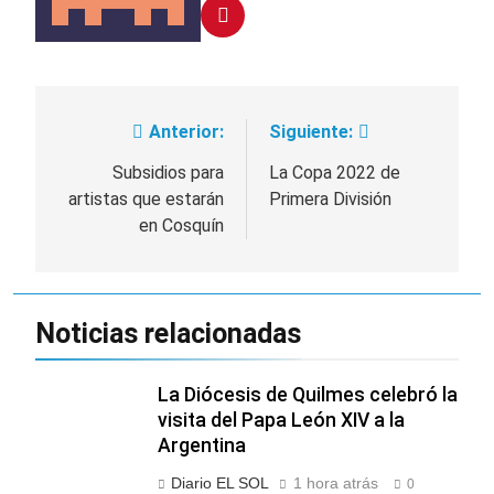
fiesta de San
23 Horas Atrás
Cayetano
La Línea 148 pasó a
ser operada por La
Central de Vicente
23 Horas Atrás
López
La Municipalidad de
Anterior:
Siguiente:
Navegación
Quilmes limpió
sumideros y
23 Horas Atrás
de
Subsidios para
La Copa 2022 de
desagües en medio
Transporte: un
artistas que estarán
Primera División
de las lluvias
entradas
asistente virtual para
en Cosquín
consultar
1 Día Atrás
infracciones en
segundos
Noticias relacionadas
La Diócesis de Quilmes celebró la
visita del Papa León XIV a la
Argentina
Diario EL SOL
1 hora atrás
0