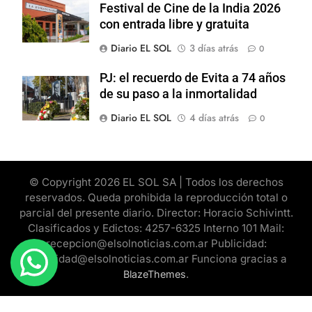
Festival de Cine de la India 2026
con entrada libre y gratuita
Diario EL SOL
3 días atrás
0
PJ: el recuerdo de Evita a 74 años
de su paso a la inmortalidad
Diario EL SOL
4 días atrás
0
© Copyright 2026 EL SOL SA | Todos los derechos
reservados. Queda prohibida la reproducción total o
parcial del presente diario. Director: Horacio Schivintt.
Clasificados y Edictos: 4257-6325 Interno 101 Mail:
recepcion@elsolnoticias.com.ar Publicidad:
publicidad@elsolnoticias.com.ar Funciona gracias a
.
BlazeThemes