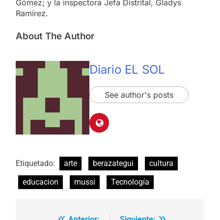
Gómez; y la inspectora Jefa Distrital, Gladys
Ramírez.
About The Author
Diario EL SOL
See author's posts
Etiquetado:
arte
berazategui
cultura
educacion
mussi
Tecnología
Anterior:
Siguiente: