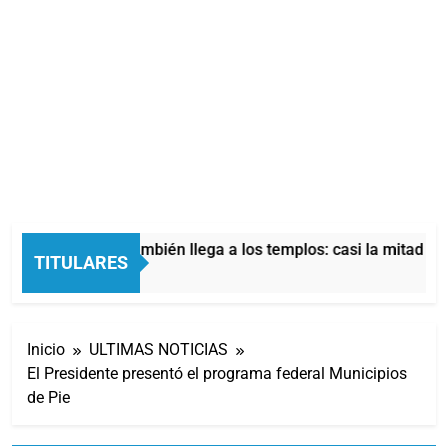
risis económica también llega a los templos: casi la mitad de 
TITULARES
as Atrás
Inicio
ULTIMAS NOTICIAS
El Presidente presentó el programa federal Municipios
de Pie