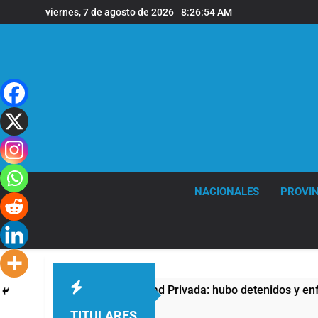
Saltar
viernes, 7 de agosto de 2026
8:26:54 AM
al
contenido
NACIONALES
PROVIN
contra la Ley de Propiedad Privada: hubo detenidos y enfrenta
TITULARES