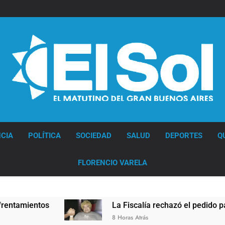
Diario EL SOL
CIA
POLÍTICA
SOCIEDAD
SALUD
DEPORTES
Q
FLORENCIO VARELA
mientos
La Fiscalía rechazó el pedido para sus
8 Horas Atrás