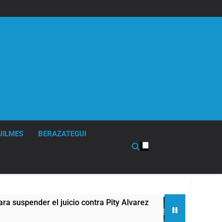
UILMES
BERAZATEGUI
pender el juicio contra Pity Alvarez
67 barrios
9 Horas Atrás