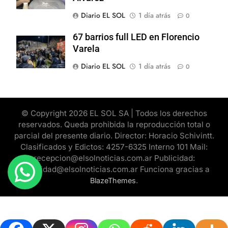
Diario EL SOL
1 día atrás
0
67 barrios full LED en Florencio
Varela
Diario EL SOL
1 día atrás
0
© Copyright 2026 EL SOL SA | Todos los derechos
reservados. Queda prohibida la reproducción total o
parcial del presente diario. Director: Horacio Schivintt.
Clasificados y Edictos: 4257-6325 Interno 101 Mail:
recepcion@elsolnoticias.com.ar Publicidad:
publicidad@elsolnoticias.com.ar Funciona gracias a
.
BlazeThemes