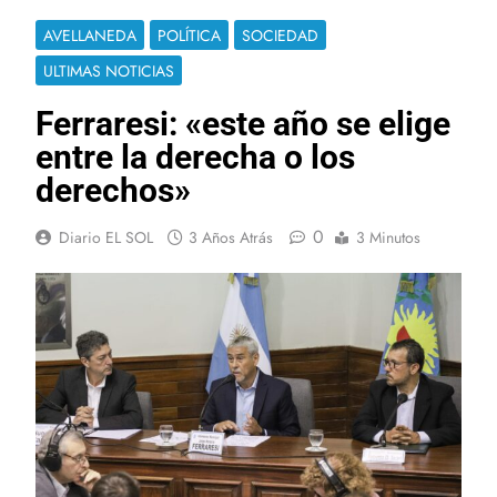
AVELLANEDA
POLÍTICA
SOCIEDAD
ULTIMAS NOTICIAS
Ferraresi: «este año se elige
entre la derecha o los
derechos»
0
Diario EL SOL
3 Años Atrás
3 Minutos