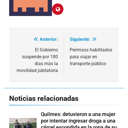
Anterior:
Siguiente:
Navegación
de
El Gobierno
Permisos habilitados
suspende por 180
para viajar en
entradas
días más la
transporte público
movilidad jubilatoria
Noticias relacionadas
Quilmes: detuvieron a una mujer
por intentar ingresar droga a una
cárcel escondida en la ropa de su