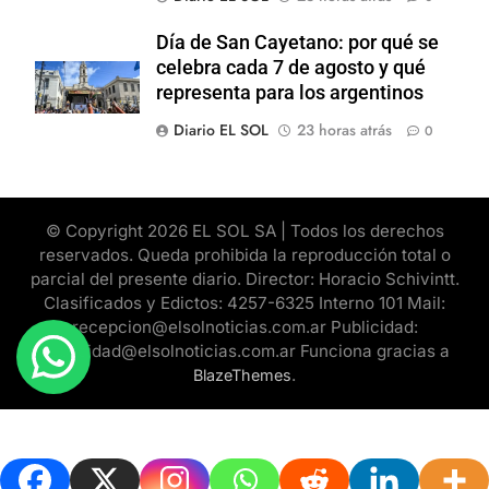
Día de San Cayetano: por qué se
celebra cada 7 de agosto y qué
representa para los argentinos
Diario EL SOL
23 horas atrás
0
© Copyright 2026 EL SOL SA | Todos los derechos
reservados. Queda prohibida la reproducción total o
parcial del presente diario. Director: Horacio Schivintt.
Clasificados y Edictos: 4257-6325 Interno 101 Mail:
recepcion@elsolnoticias.com.ar Publicidad:
publicidad@elsolnoticias.com.ar Funciona gracias a
.
BlazeThemes