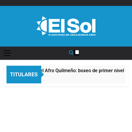
Saltar
al
contenido
Diario EL SOL
La noche del Afro Quilmeño: boxeo de primer nivel en l
TITULARES
11 Horas Atrás