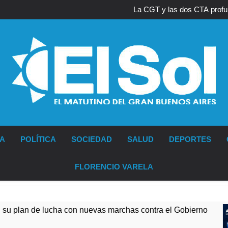
Thiago Medina
La CGT y las dos CTA profu
Thiago Medina
La CGT y las dos CTA profu
Diario EL SOL
IA
POLÍTICA
SOCIEDAD
SALUD
DEPORTES
FLORENCIO VARELA
ha con nuevas marchas contra el Gobierno
La 
17 H