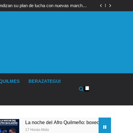
 fue imputado formalmente por abuso sexual
ndizan su plan de lucha con nuevas marchas
contra el Gobierno
 fue imputado formalmente por abuso sexual
ndizan su plan de lucha con nuevas marchas
contra el Gobierno
QUILMES
BERAZATEGUI
noche del Afro Quilmeño: boxeo de primer nivel en la sede de 
oras Atrás