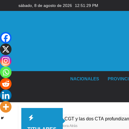
Saltar
sábado, 8 de agosto de 2026
12:51:30 PM
al
contenido
NACIONALES
PROVINC
La CGT y las dos CTA profundizan su plan de luc
1 Hora Atrás
TITULARES