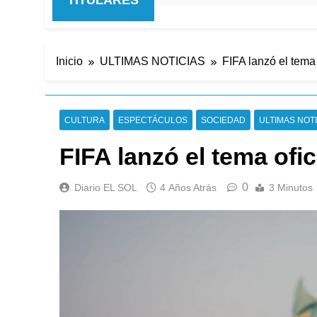
Inicio
ULTIMAS NOTICIAS
FIFA lanzó el tema
CULTURA
ESPECTÁCULOS
SOCIEDAD
ULTIMAS NOT
FIFA lanzó el tema ofic
0
Diario EL SOL
4 Años Atrás
3 Minutos