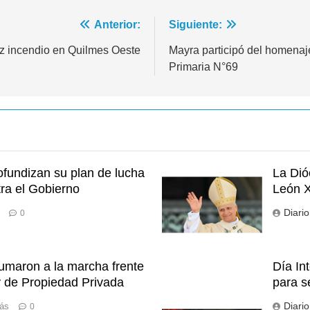
Anterior:
Siguiente:
roz incendio en Quilmes Oeste
Mayra participó del homenaj
Primaria N°69
fundizan su plan de lucha
La Dió
ra el Gobierno
León X
Diari
0
sumaron a la marcha frente
Día In
y de Propiedad Privada
para s
Diari
rás
0