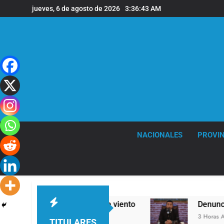
Saltar
jueves, 6 de agosto de 2026
3:36:44 AM
al
contenido
NACIONALES
PROVIN
ertes ráfagas de viento
Denunciaron penalmen
3 Horas Atrás
TITULARES