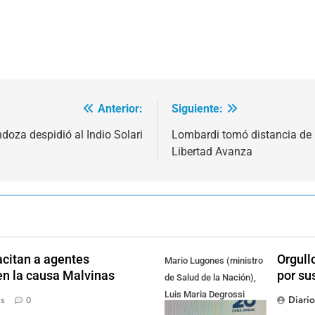
Anterior:
Siguiente:
oza despidió al Indio Solari
Lombardi tomó distancia de B
Libertad Avanza
citan a agentes
Orgull
Mario Lugones (ministro
en la causa Malvinas
por su
de Salud de la Nación),
Luis Maria Degrossi
Diari
ás
0
(Presidente de Apres