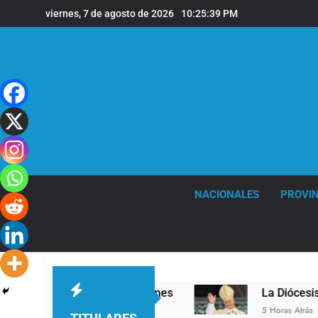
Saltar
viernes, 7 de agosto de 2026
10:25:41 PM
al
contenido
NACIONALES
PROVIN
 de Quilmes
La Diócesis de Quilmes celebró la
5 Horas Atrás