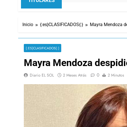
TITULARES
Inicio
{:es}CLASIFICADOS{:}
Mayra Mendoza des
{:ES}CLASIFICADOS{:}
Mayra Mendoza despidió 
0
Diario EL SOL
2 Meses Atrás
2 Minutos