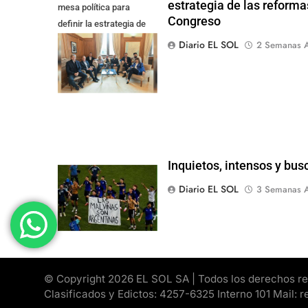
estrategia de las reforma
mesa política para
Congreso
definir la estrategia de
las reformas pendientes
Diario EL SOL
2 Semanas A
en el Congreso
Inquietos, intensos y bu
Diario EL SOL
3 Semanas A
© Copyright 2026 EL SOL SA | Todos los derechos rese
Clasificados y Edictos: 4257-6325 Interno 101 Mail: