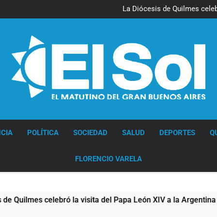
La noche del Afro Quilmeño: 
La Diócesis de Quilmes celebr
Figuras de la cultura se suma
Nueva jornada negativa para 
en Wall Street y el
La noche del Afro Quilmeño: 
La Diócesis de Quilmes celebr
Figuras de la cultura se suma
Nueva jornada negativa para 
en Wall Street y el
Diario EL SOL
CIA
POLÍTICA
SOCIEDAD
SALUD
DEPORTES
Q
FLORENCIO VARELA
 visita del Papa León XIV a la Argentina
Figur
7 Horas