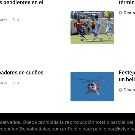
s pendientes en el
términ
Diari
trás
0
scadores de sueños
Festej
un hel
trás
0
Diari
rvados. Queda prohibida la reproducción total o parcial del pr
 recepcion@elsolnoticias.com.ar Publicidad: publicidad@elsoln