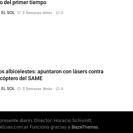
o del primer tiempo
o EL SOL
3 Semanas Atrás
0
os albicelestes: apuntaron con lásers contra
icóptero del SAME
o EL SOL
3 Semanas Atrás
0
esente diario. Director: Horacio Schivintt.
oticias.com.ar Funciona gracias a
.
BlazeThemes