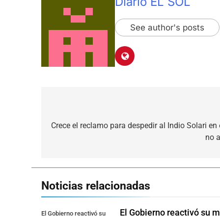
Diario EL SOL
See author's posts
Navegación
de
Crece el reclamo para despedir al Indio Solari en
no a
entradas
Noticias relacionadas
El Gobierno reactivó su me
El Gobierno reactivó su