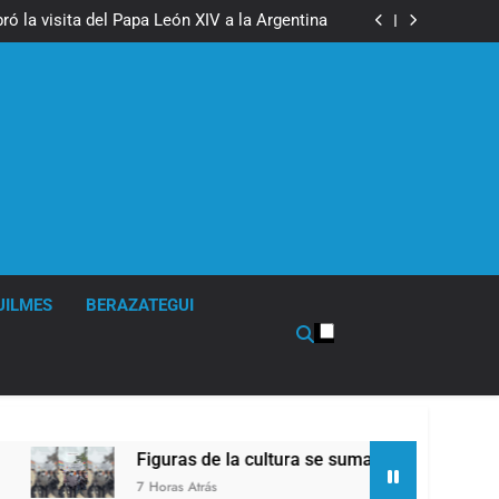
boxeo de primer nivel en la sede de Quilmes
ó la visita del Papa León XIV a la Argentina
ron a la marcha frente al Congreso contra la
Ley de Propiedad Privada
los activos argentinos: cayeron las acciones
 riesgo país quedó al borde de los 450 puntos
boxeo de primer nivel en la sede de Quilmes
ó la visita del Papa León XIV a la Argentina
ron a la marcha frente al Congreso contra la
Ley de Propiedad Privada
los activos argentinos: cayeron las acciones
 riesgo país quedó al borde de los 450 puntos
UILMES
BERAZATEGUI
as de la cultura se sumaron a la marcha frente al Congreso co
 Atrás