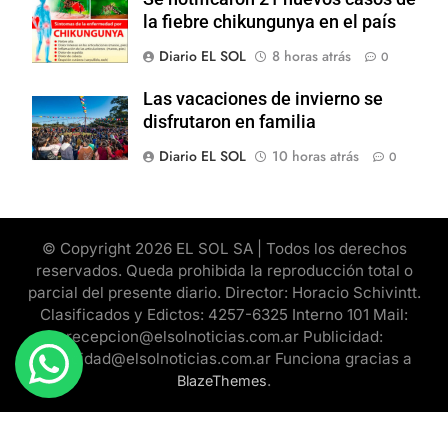
la fiebre chikungunya en el país
Diario EL SOL
8 horas atrás
0
Las vacaciones de invierno se
disfrutaron en familia
Diario EL SOL
10 horas atrás
0
© Copyright 2026 EL SOL SA | Todos los derechos
reservados. Queda prohibida la reproducción total o
parcial del presente diario. Director: Horacio Schivintt.
Clasificados y Edictos: 4257-6325 Interno 101 Mail:
recepcion@elsolnoticias.com.ar Publicidad:
publicidad@elsolnoticias.com.ar Funciona gracias a
.
BlazeThemes