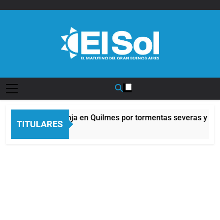
Saltar
al
contenido
Diario EL SOL
Alerta naranja en Quilmes por tormentas severas y fuer
TITULARES
2 Horas Atrás