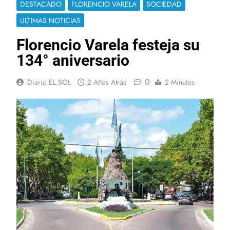
DESTACADO
FLORENCIO VARELA
SOCIEDAD
ULTIMAS NOTICIAS
Florencio Varela festeja su
134° aniversario
0
Diario EL SOL
2 Años Atrás
2 Minutos