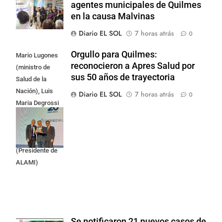
agentes municipales de Quilmes
en la causa Malvinas
Diario EL SOL
7 horas atrás
0
Orgullo para Quilmes:
Mario Lugones
reconocieron a Apres Salud por
(ministro de
sus 50 años de trayectoria
Salud de la
Nación), Luis
Diario EL SOL
7 horas atrás
0
Maria Degrossi
(Presidente de
Apres Salud) y
Cristian Mazza
(Presidente de
ALAMI)
Se notificaron 21 nuevos casos de