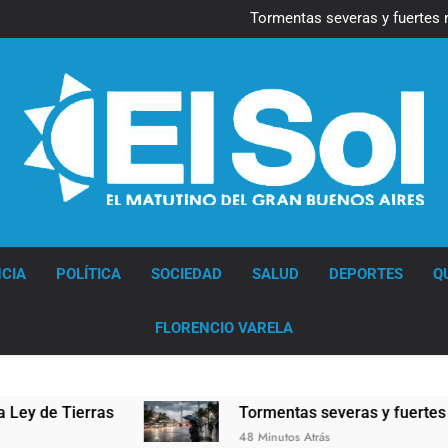
Marcha al Congreso: cor
pr
Tormentas severas y fuertes 
Senado debate el proye
Marcha al Congreso: cor
pr
Tormentas severas y fuertes 
Senado debate el proye
Diario EL SOL
CIA
POLÍTICA
SOCIEDAD
SALUD
DEPORTES
Q
FLORENCIO VARELA
 Tierras
Tormentas severas y fuertes ráfagas 
48 Minutos Atrás