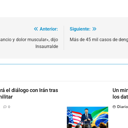
Anterior:
Siguiente:
sancio y dolor muscular», dijo
Más de 45 mil casos de den
Insaurralde
 el diálogo con Irán tras
Un min
ilitar
los da
Diari
0