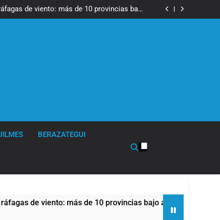
tes, desvíos y operativo de seguridad por la
otesta contra la reforma de la Ley de Tierras
ráfagas de viento: más de 10 provincias bajo
alerta meteorológica
cto sobre propiedad privada con foco en los
desalojos
tes, desvíos y operativo de seguridad por la
otesta contra la reforma de la Ley de Tierras
ráfagas de viento: más de 10 provincias bajo
alerta meteorológica
cto sobre propiedad privada con foco en los
desalojos
UILMES
BERAZATEGUI
de viento: más de 10 provincias bajo alerta meteorológica