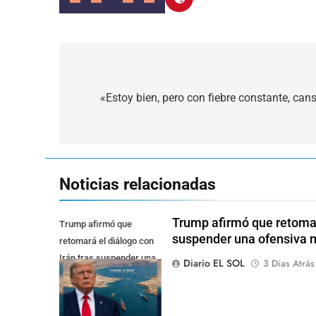
Navegación
de
«Estoy bien, pero con fiebre constante, can
entradas
Noticias relacionadas
Trump afirmó que retomará
Trump afirmó que
suspender una ofensiva m
retomará el diálogo con
Irán tras suspender una
Diario EL SOL
3 Días Atrás
ofensiva militar