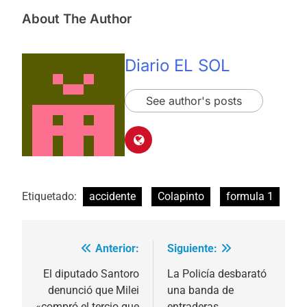
About The Author
Diario EL SOL
See author's posts
Etiquetado:
accidente
Colapinto
formula 1
Anterior:
Siguiente:
Navegación
de
El diputado Santoro
La Policía desbarató
denunció que Milei
una banda de
entradas
«compró el tercio que
entraderas