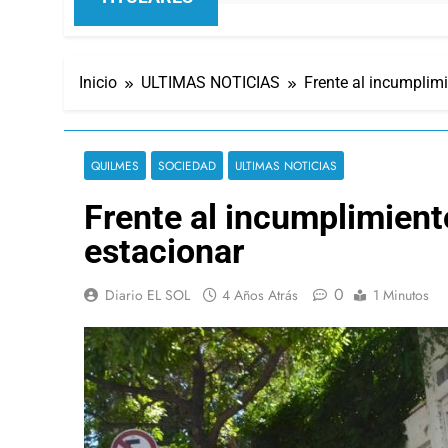
Inicio
ULTIMAS NOTICIAS
Frente al incumplim
QUILMES
SOCIEDAD
ULTIMAS NOTICIAS
Frente al incumplimient
estacionar
0
Diario EL SOL
4 Años Atrás
1 Minutos