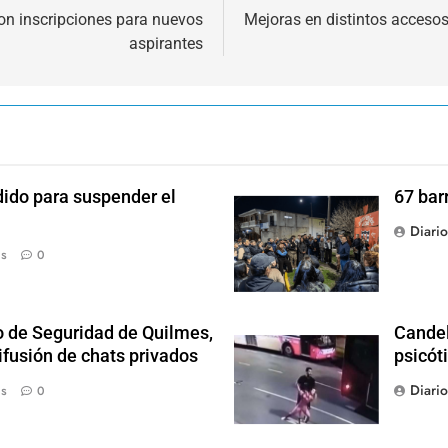
on inscripciones para nuevos
Mejoras en distintos acceso
aspirantes
dido para suspender el
67 bar
Diari
ás
0
o de Seguridad de Quilmes,
Candel
ifusión de chats privados
psicót
Diari
ás
0