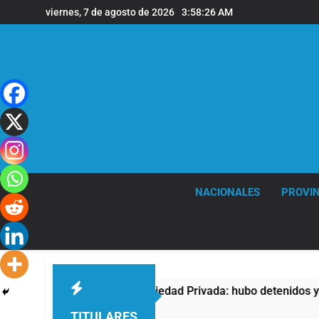
Saltar
viernes, 7 de agosto de 2026
3:58:27 AM
al
contenido
NACIONALES
PROVIN
contra la Ley de Propiedad Privada: hubo detenidos y enfrentam
TITULARES