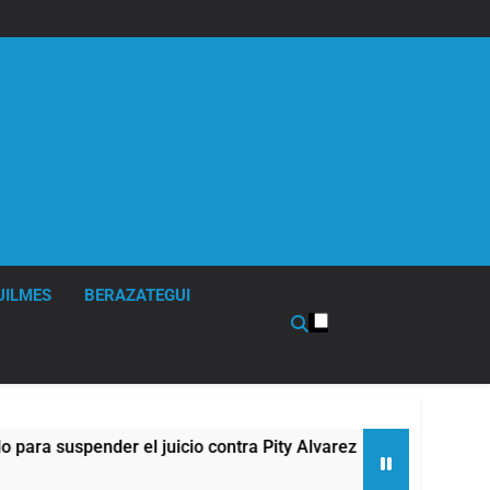
UILMES
BERAZATEGUI
ender el juicio contra Pity Alvarez
67 barrios
4 Horas Atrás