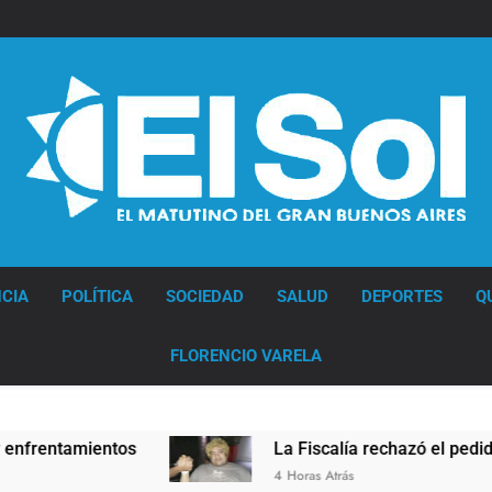
Diario EL SOL
CIA
POLÍTICA
SOCIEDAD
SALUD
DEPORTES
Q
FLORENCIO VARELA
ientos
La Fiscalía rechazó el pedido para susp
4 Horas Atrás