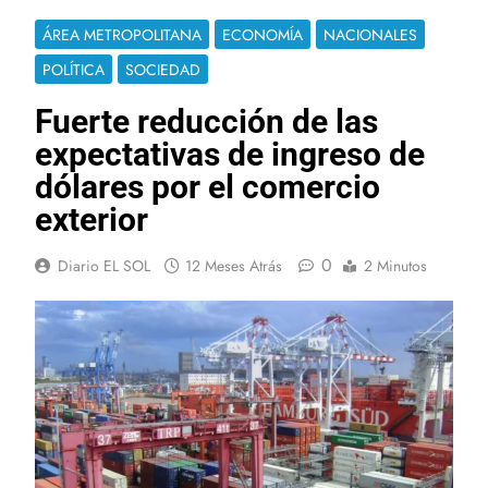
ÁREA METROPOLITANA
ECONOMÍA
NACIONALES
POLÍTICA
SOCIEDAD
Fuerte reducción de las
expectativas de ingreso de
dólares por el comercio
exterior
0
Diario EL SOL
12 Meses Atrás
2 Minutos