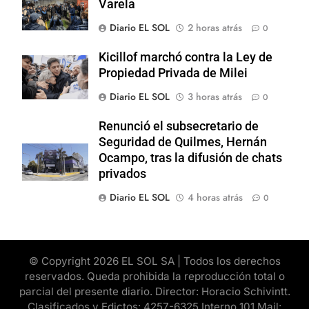
Varela
Diario EL SOL
2 horas atrás
0
Kicillof marchó contra la Ley de
Propiedad Privada de Milei
Diario EL SOL
3 horas atrás
0
Renunció el subsecretario de
Seguridad de Quilmes, Hernán
Ocampo, tras la difusión de chats
privados
Diario EL SOL
4 horas atrás
0
© Copyright 2026 EL SOL SA | Todos los derechos
reservados. Queda prohibida la reproducción total o
parcial del presente diario. Director: Horacio Schivintt.
Clasificados y Edictos: 4257-6325 Interno 101 Mail: