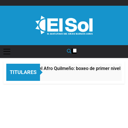
Saltar
al
contenido
Diario EL SOL
La noche del Afro Quilmeño: boxeo de primer nivel en 
TITULARES
12 Horas Atrás