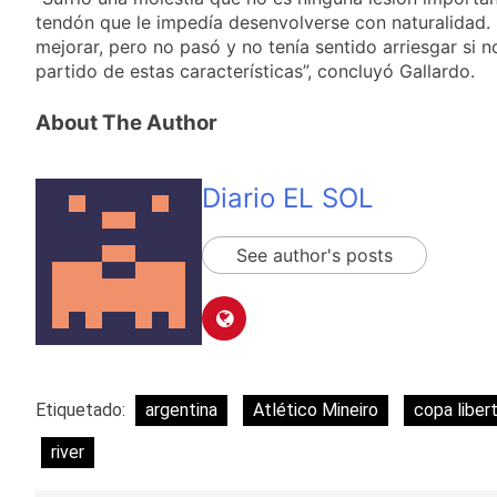
tendón que le impedía desenvolverse con naturalidad. 
mejorar, pero no pasó y no tenía sentido arriesgar si n
partido de estas características”, concluyó Gallardo.
About The Author
Diario EL SOL
See author's posts
Etiquetado:
argentina
Atlético Mineiro
copa liber
river