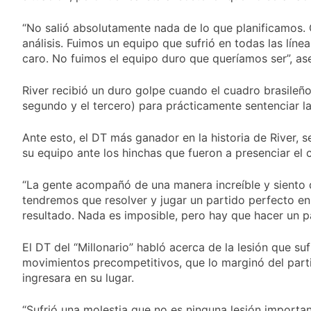
respiratoria en el Sanatorio
Alerta naranja en Quilmes
Urquiza
por tormentas severas y
“No salió absolutamente nada de lo que planificamos. C
fuertes ráfagas de viento
análisis. Fuimos un equipo que sufrió en todas las línea
23 Horas Atrás
Denunciaron penalmente al
caro. No fuimos el equipo duro que queríamos ser”, as
abogado libertario que
propuso tirar napalm sobre
23 Horas Atrás
River recibió un duro golpe cuando el cuadro brasileño
el Gran Buenos Aires
Quilmes derrotó 2-0 al líder
segundo y el tercero) para prácticamente sentenciar la
Gimnasia de Jujuy y volvió a
ilusionarse con el Reducido
23 Horas Atrás
Ante esto, el DT más ganador en la historia de River, 
Argentina y Brasil, en el
su equipo ante los hinchas que fueron a presenciar el c
peor momento de su
relación
24 Horas Atrás
“La gente acompañó de una manera increíble y siento
tendremos que resolver y jugar un partido perfecto en t
resultado. Nada es imposible, pero hay que hacer un pa
El DT del “Millonario” habló acerca de la lesión que su
movimientos precompetitivos, que lo marginó del part
ingresara en su lugar.
“Sufrió una molestia que no es ninguna lesión importan