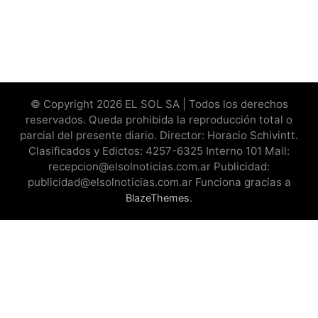
© Copyright 2026 EL SOL SA | Todos los derechos
reservados. Queda prohibida la reproducción total o
parcial del presente diario. Director: Horacio Schivintt.
Clasificados y Edictos: 4257-6325 Interno 101 Mail:
recepcion@elsolnoticias.com.ar Publicidad:
publicidad@elsolnoticias.com.ar Funciona gracias a
.
BlazeThemes