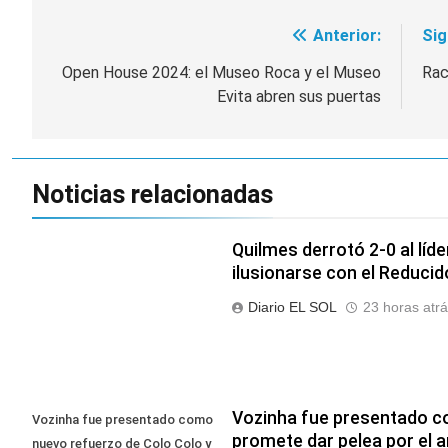
Anterior:
Sig
Navegación
de
Open House 2024: el Museo Roca y el Museo
Rac
Evita abren sus puertas
entradas
Noticias relacionadas
Quilmes derrotó 2-0 al líde
ilusionarse con el Reducid
Diario EL SOL
23 horas atr
Vozinha fue presentado c
Vozinha fue presentado como
promete dar pelea por el 
nuevo refuerzo de Colo Colo y