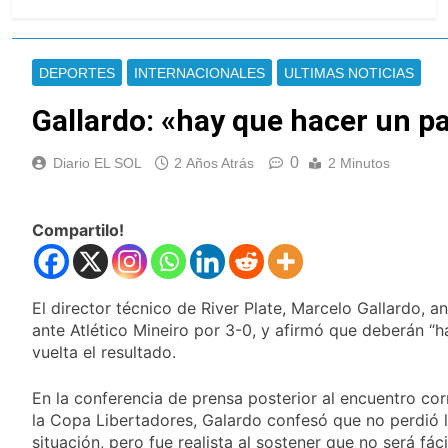
La Municipalidad de Quilmes
limpió sumideros y
desagües en medio de las
4 Horas Atrás
lluvias
Transporte: un asistente
DEPORTES
INTERNACIONALES
ULTIMAS NOTICIAS
virtual para consultar
infracciones en segundos
Gallardo: «hay que hacer un p
5 Horas Atrás
Una gran convocatoria en
la obra teatral «Los
0
Diario EL SOL
2 Años Atrás
2 Minutos
Abuelos No Mienten»
6 Horas Atrás
Marcha al Congreso: cortes,
desvíos y operativo de
Compartilo!
seguridad por la protesta
9 Horas Atrás
contra la reforma de la Ley
Tormentas severas y fuertes
de Tierras
ráfagas de viento: más de
10 provincias bajo alerta
El director técnico de River Plate, Marcelo Gallardo, a
10 Horas Atrás
meteorológica
ante Atlético Mineiro por 3-0, y afirmó que deberán “h
Senado debate el proyecto
sobre propiedad privada
vuelta el resultado.
con foco en los desalojos
12 Horas Atrás
En la conferencia de prensa posterior al encuentro cor
Día del Cirujano Torácico:
una especialidad clave para
la Copa Libertadores, Galardo confesó que no perdió l
el cuidado de la salud
situación, pero fue realista al sostener que no será fáci
12 Horas Atrás