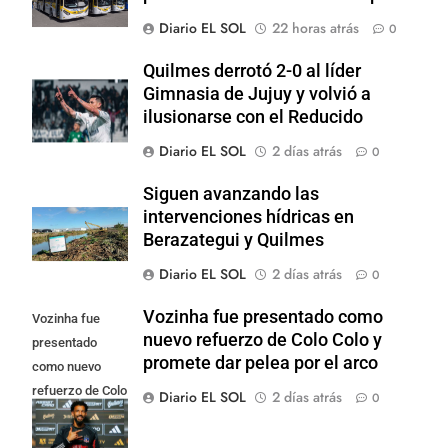
Diario EL SOL
22 horas atrás
0
Quilmes derrotó 2-0 al líder
Gimnasia de Jujuy y volvió a
ilusionarse con el Reducido
Diario EL SOL
2 días atrás
0
Siguen avanzando las
intervenciones hídricas en
Berazategui y Quilmes
Diario EL SOL
2 días atrás
0
Vozinha fue presentado como
Vozinha fue
nuevo refuerzo de Colo Colo y
presentado
promete dar pelea por el arco
como nuevo
refuerzo de Colo
Diario EL SOL
2 días atrás
0
Colo y promete
dar pelea por el