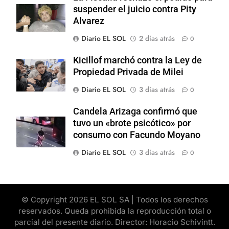
suspender el juicio contra Pity
Alvarez
Diario EL SOL
2 días atrás
0
Kicillof marchó contra la Ley de
Propiedad Privada de Milei
Diario EL SOL
3 días atrás
0
Candela Arizaga confirmó que
tuvo un «brote psicótico» por
consumo con Facundo Moyano
Diario EL SOL
3 días atrás
0
© Copyright 2026 EL SOL SA | Todos los derechos
reservados. Queda prohibida la reproducción total o
parcial del presente diario. Director: Horacio Schivintt.