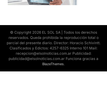
© Copyright 2026 EL SOL SA | Todos los derechos
reservados. Queda prohibida la reproducción total o
parcial del presente diario. Director: Horacio Schivintt.
Clasificados y Edictos: 4257-6325 Interno 101 Mail:
recepcion@elsolnoticias.com.ar Publicidad:
publicidad@elsolnoticias.com.ar Funciona gracias a
.
BlazeThemes