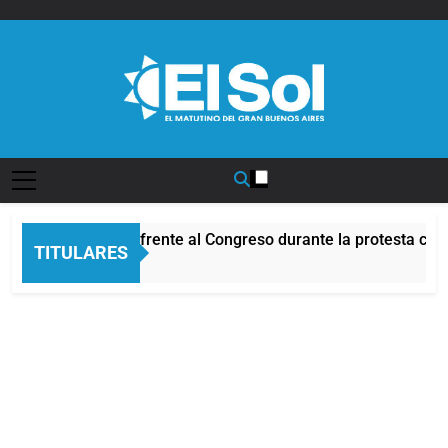
Saltar
al
contenido
Diario EL SOL
Incidentes frente al Congreso durante la protesta contr
TITULARES
2 Horas Atrás