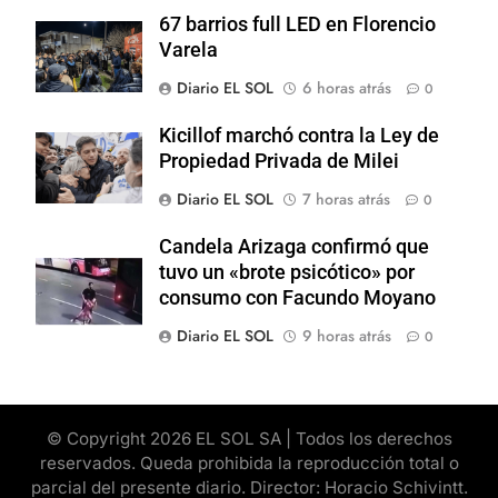
67 barrios full LED en Florencio
Varela
Diario EL SOL
6 horas atrás
0
Kicillof marchó contra la Ley de
Propiedad Privada de Milei
Diario EL SOL
7 horas atrás
0
Candela Arizaga confirmó que
tuvo un «brote psicótico» por
consumo con Facundo Moyano
Diario EL SOL
9 horas atrás
0
© Copyright 2026 EL SOL SA | Todos los derechos
reservados. Queda prohibida la reproducción total o
parcial del presente diario. Director: Horacio Schivintt.