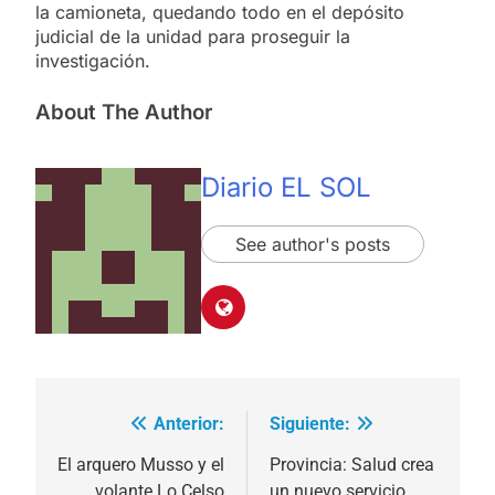
la camioneta, quedando todo en el depósito
judicial de la unidad para proseguir la
investigación.
About The Author
Diario EL SOL
See author's posts
Anterior:
Siguiente:
Navegación
de
El arquero Musso y el
Provincia: Salud crea
volante Lo Celso
un nuevo servicio