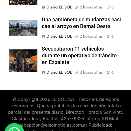
Diario EL SOL
2 horas atrás
0
Una camioneta de mudanzas casi
cae al arroyo en Bernal Oeste
Diario EL SOL
2 horas atrás
0
Secuestraron 11 vehículos
durante un operativo de tránsito
en Ezpeleta
Diario EL SOL
3 horas atrás
0
© Copyright 2026 EL SOL SA | Todos los derechos
reservados. Queda prohibida la reproducción total o
parcial del presente diario. Director: Horacio Schivintt.
Clasificados y Edictos: 4257-6325 Interno 101 Mail:
recepcion@elsolnoticias.com.ar Publicidad: