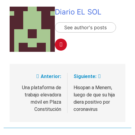
comisión
proyecto oficial de
1 Día Atrás
Ley de Propiedad
Diario EL SOL
La Diócesis de
Privada
Quilmes celebra la
fiesta de San
1 Día Atrás
See author's posts
Cayetano
La Línea 148 pasó a
ser operada por La
Central de Vicente
1 Día Atrás
López
La Municipalidad de
Quilmes limpió
sumideros y
1 Día Atrás
desagües en medio
de las lluvias
Anterior:
Siguiente:
Navegación
de
Una plataforma de
Hisopan a Menem,
trabajo elevadora
luego de que su hija
entradas
móvil en Plaza
diera positivo por
Constitución
coronavirus