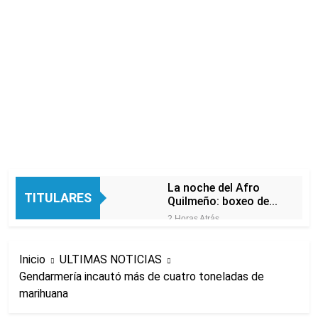
La noche del Afro
TITULARES
Quilmeño: boxeo de
primer nivel en la sede
2 Horas Atrás
de Quilmes
La Diócesis de
Quilmes celebró la
Inicio
ULTIMAS NOTICIAS
visita del Papa León
5 Horas Atrás
XIV a la Argentina
Gendarmería incautó más de cuatro toneladas de
Figuras de la cultura
marihuana
se sumaron a la
marcha frente al
7 Horas Atrás