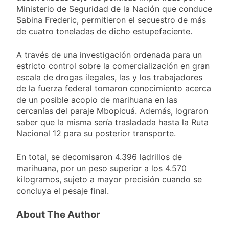
suspender el juicio
22 Horas Atrás
enfrentamientos
Ministerio de Seguridad de la Nación que conduce
contra Pity Alvarez
67 barrios full LED en
Sabina Frederic, permitieron el secuestro de más
Florencio Varela
de cuatro toneladas de dicho estupefaciente.
23 Horas Atrás
El temporal se
A través de una investigación ordenada para un
despide del AMBA:
estricto control sobre la comercialización en gran
cuándo dejará de
23 Horas Atrás
escala de drogas ilegales, las y los trabajadores
llover y llega una ola
Kicillof marchó
de frío con mínimas
de la fuerza federal tomaron conocimiento acerca
contra la Ley de
cercanas a 1°C
de un posible acopio de marihuana en las
Propiedad Privada de
24 Horas Atrás
cercanías del paraje Mbopicuá. Además, lograron
Milei
Renunció el
saber que la misma sería trasladada hasta la Ruta
subsecretario de
Nacional 12 para su posterior transporte.
Seguridad de
1 Día Atrás
Quilmes, Hernán
Candela Arizaga
Ocampo, tras la
En total, se decomisaron 4.396 ladrillos de
confirmó que tuvo un
difusión de chats
marihuana, por un peso superior a los 4.570
«brote psicótico» por
1 Día Atrás
privados
consumo con
kilogramos, sujeto a mayor precisión cuando se
La Libertad Avanza
Facundo Moyano
concluya el pesaje final.
consiguió la mayoría
y rechazó el pedido
1 Día Atrás
del peronismo de
About The Author
Masiva movilización
girar el proyecto a
al Congreso contra el