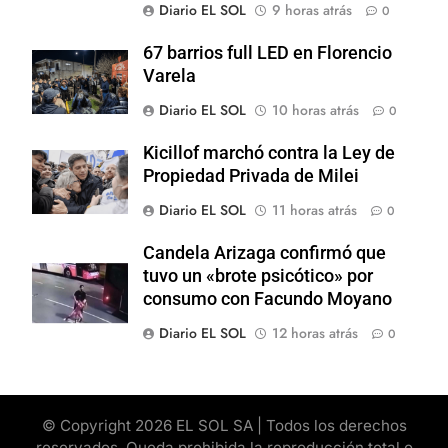
Diario EL SOL
9 horas atrás
0
67 barrios full LED en Florencio
Varela
Diario EL SOL
10 horas atrás
0
Kicillof marchó contra la Ley de
Propiedad Privada de Milei
Diario EL SOL
11 horas atrás
0
Candela Arizaga confirmó que
tuvo un «brote psicótico» por
consumo con Facundo Moyano
Diario EL SOL
12 horas atrás
0
© Copyright 2026 EL SOL SA | Todos los derechos
reservados. Queda prohibida la reproducción total o