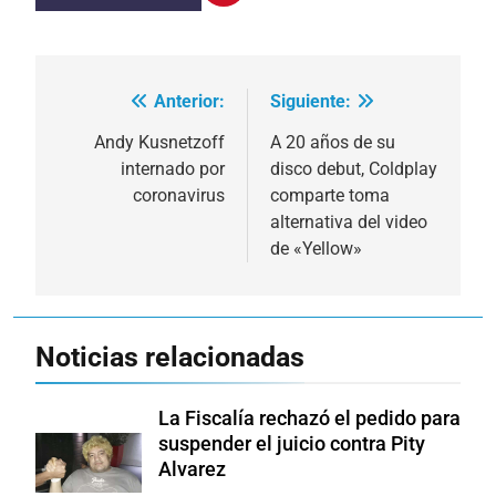
Anterior:
Siguiente:
Navegación
de
Andy Kusnetzoff
A 20 años de su
internado por
disco debut, Coldplay
entradas
coronavirus
comparte toma
alternativa del video
de «Yellow»
Noticias relacionadas
La Fiscalía rechazó el pedido para
suspender el juicio contra Pity
Alvarez