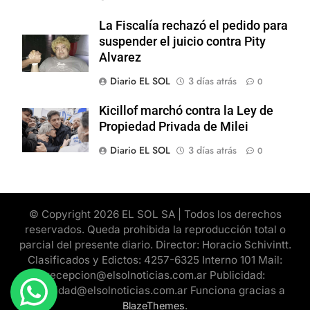
La Fiscalía rechazó el pedido para
suspender el juicio contra Pity
Alvarez
Diario EL SOL
3 días atrás
0
Kicillof marchó contra la Ley de
Propiedad Privada de Milei
Diario EL SOL
3 días atrás
0
© Copyright 2026 EL SOL SA | Todos los derechos
reservados. Queda prohibida la reproducción total o
parcial del presente diario. Director: Horacio Schivintt.
Clasificados y Edictos: 4257-6325 Interno 101 Mail:
recepcion@elsolnoticias.com.ar Publicidad:
publicidad@elsolnoticias.com.ar Funciona gracias a
.
BlazeThemes