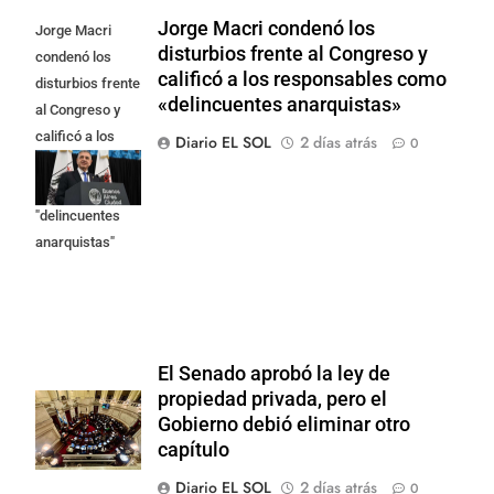
Jorge Macri condenó los
Jorge Macri
disturbios frente al Congreso y
condenó los
calificó a los responsables como
disturbios frente
«delincuentes anarquistas»
al Congreso y
calificó a los
Diario EL SOL
2 días atrás
0
responsables
como
"delincuentes
anarquistas"
El Senado aprobó la ley de
propiedad privada, pero el
Gobierno debió eliminar otro
capítulo
Diario EL SOL
2 días atrás
0