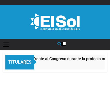
Saltar
al
contenido
Diario EL SOL
Incidentes frente al Congreso durante la protesta cont
TITULARES
2 Horas Atrás