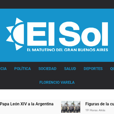
Diario EL SOL
CIA
POLÍTICA
SOCIEDAD
SALUD
DEPORTES
Q
FLORENCIO VARELA
León XIV a la Argentina
Figuras de la cultura 
19 Horas Atrás