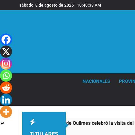
Saltar
sábado, 8 de agosto de 2026
10:40:34 AM
al
contenido
NACIONALES
PROVIN
La Diócesis de Quilmes celebró la visita del Papa 
17 Horas Atrás
TITULARES