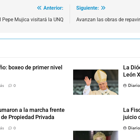
Anterior:
Siguiente:
l Pepe Mujica visitará la UNQ
Avanzan las obras de repavi
ño: boxeo de primer nivel
La Dió
León X
Diari
ás
0
sumaron a la marcha frente
La Fis
y de Propiedad Privada
juicio 
Diari
ás
0