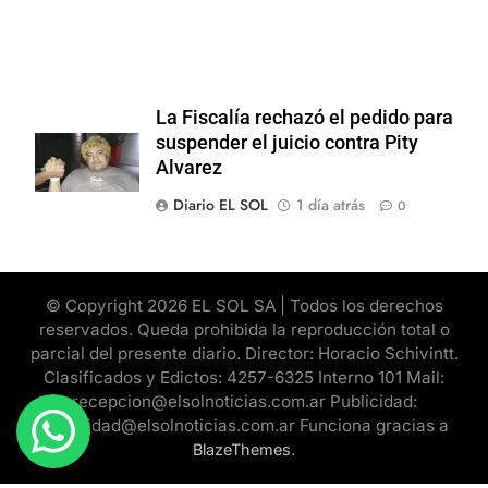
La Fiscalía rechazó el pedido para
suspender el juicio contra Pity
Alvarez
Diario EL SOL
1 día atrás
0
© Copyright 2026 EL SOL SA | Todos los derechos
reservados. Queda prohibida la reproducción total o
parcial del presente diario. Director: Horacio Schivintt.
Clasificados y Edictos: 4257-6325 Interno 101 Mail:
recepcion@elsolnoticias.com.ar Publicidad:
publicidad@elsolnoticias.com.ar Funciona gracias a
.
BlazeThemes