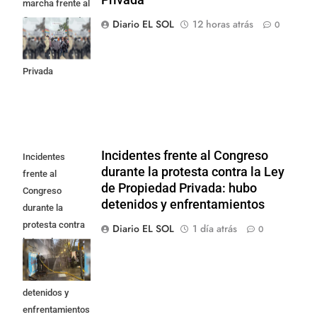
marcha frente al
Congreso contra
Diario EL SOL
12 horas atrás
0
la Ley de
Propiedad
Privada
Incidentes frente al Congreso
Incidentes
durante la protesta contra la Ley
frente al
de Propiedad Privada: hubo
Congreso
detenidos y enfrentamientos
durante la
protesta contra
Diario EL SOL
1 día atrás
0
la Ley de
Propiedad
Privada: hubo
detenidos y
enfrentamientos