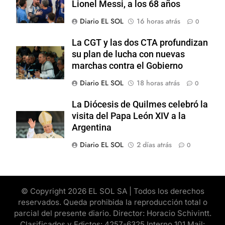
Lionel Messi, a los 68 años
Diario EL SOL
16 horas atrás
0
La CGT y las dos CTA profundizan
su plan de lucha con nuevas
marchas contra el Gobierno
Diario EL SOL
18 horas atrás
0
La Diócesis de Quilmes celebró la
visita del Papa León XIV a la
Argentina
Diario EL SOL
2 días atrás
0
© Copyright 2026 EL SOL SA | Todos los derechos
reservados. Queda prohibida la reproducción total o
parcial del presente diario. Director: Horacio Schivintt.
Clasificados y Edictos: 4257-6325 Interno 101 Mail: