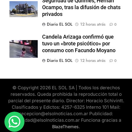
Seguridad de Quilmes, Hernán
Ocampo, tras la difusión de chats
privados
Diario EL SOL
12 horas atrás
0
Candela Arizaga confirmó que
tuvo un «brote psicótico» por
consumo con Facundo Moyano
Diario EL SOL
12 horas atrás
0
© Copyright 2026 EL SOL SA | Todos los derechos
reservados. Queda prohibida la reproducción total o
parcial del presente diario. Director: Horacio Schivintt.
Clasificados y Edictos: 4257-6325 Interno 101 Mail:
recepcion@elsolnoticias.com.ar Publicidad:
publicidad@elsolnoticias.com.ar Funciona gracias a
.
BlazeThemes