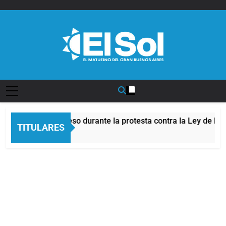
Saltar
al
contenido
Diario EL SOL
es frente al Congreso durante la protesta contra la Ley de Pro
TITULARES
ás