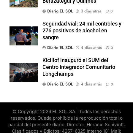
Berazategui y Quilmes
Diario EL SOL
3 días atrás
0
Seguridad vial: 24 mil controles y
276 positivos de alcohol en
sangre
Diario EL SOL
4 días atrás
0
Kicillof inauguró el SUM del
Centro Integrador Comunitario
Longchamps
Diario EL SOL
4 días atrás
0
© Copyright 2026 EL SOL SA | Todos los derechos
reservados. Queda prohibida la reproducción total o
parcial del presente diario. Director: Horacio Schivintt.
Clasificados y Edictos: 4257-6325 Interno 101 Mail: