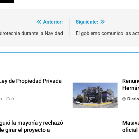
Anterior:
Siguiente:
pirotecnia durante la Navidad
El gobierno comunico las act
 Ley de Propiedad Privada
Renunc
Hernán
Diari
ás
0
guió la mayoría y rechazó
Masiva
e girar el proyecto a
oficia