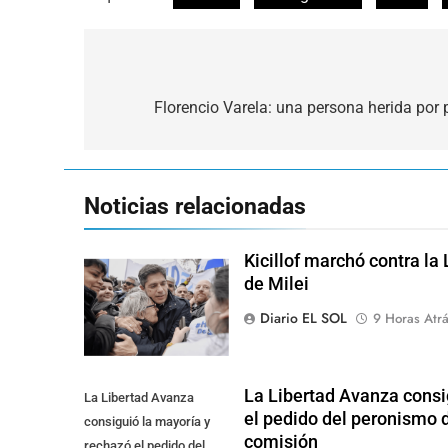
Navegación
de
Florencio Varela: una persona herida por 
entradas
Noticias relacionadas
Kicillof marchó contra la
de Milei
Diario EL SOL
9 Horas Atr
La Libertad Avanza consi
La Libertad Avanza
el pedido del peronismo d
consiguió la mayoría y
comisión
rechazó el pedido del