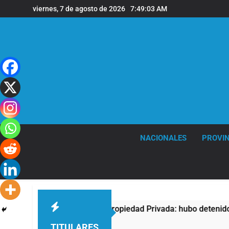
Saltar
viernes, 7 de agosto de 2026
7:49:04 AM
al
contenido
NACIONALES
PROVIN
esta contra la Ley de Propiedad Privada: hubo detenidos y enf
TITULARES