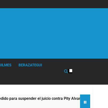
UILMES
BERAZATEGUI
a suspender el juicio contra Pity Alvarez
67 ba
8 Hora