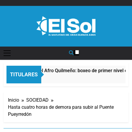
Saltar
al
contenido
Diario EL SOL
La noche del Afro Quilmeño: boxeo de primer nivel en l
TITULARES
13 Horas Atrás
Inicio
SOCIEDAD
Hasta cuatro horas de demora para subir al Puente
Pueyrredón