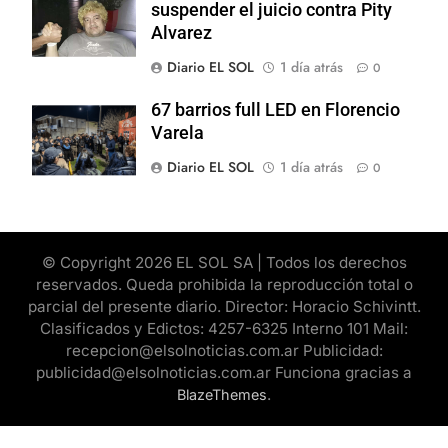
suspender el juicio contra Pity
Alvarez
Diario EL SOL
1 día atrás
0
67 barrios full LED en Florencio
Varela
Diario EL SOL
1 día atrás
0
© Copyright 2026 EL SOL SA | Todos los derechos
reservados. Queda prohibida la reproducción total o
parcial del presente diario. Director: Horacio Schivintt.
Clasificados y Edictos: 4257-6325 Interno 101 Mail:
recepcion@elsolnoticias.com.ar Publicidad:
publicidad@elsolnoticias.com.ar Funciona gracias a
.
BlazeThemes