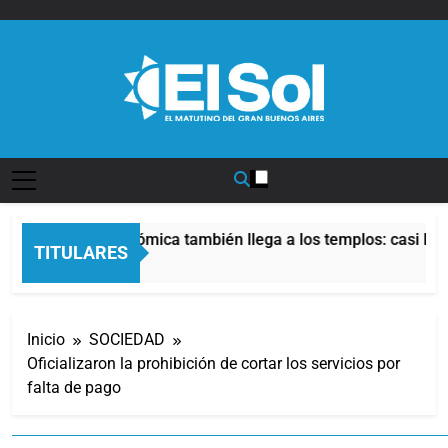
Saltar
al
contenido
Diario EL SOL
La crisis económica también llega a los templos: casi la m
TITULARES
8 Horas Atrás
Inicio
SOCIEDAD
Oficializaron la prohibición de cortar los servicios por
falta de pago