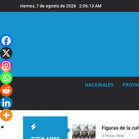
Saltar
viernes, 7 de agosto de 2026
2:06:13 AM
al
contenido
NACIONALES
PROVIN
 XIV a la Argentina
Figuras de la cultura se 
3 Horas Atrás