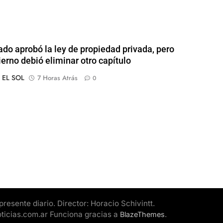
ado aprobó la ley de propiedad privada, pero
ierno debió eliminar otro capítulo
o EL SOL
7 Horas Atrás
0
esente diario. Director: Horacio Schivintt.
oticias.com.ar Funciona gracias a
.
BlazeThemes