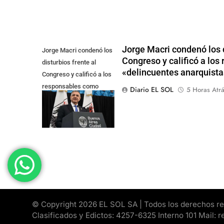
Jorge Macri condenó los d
Jorge Macri condenó los
Congreso y calificó a lo
disturbios frente al
«delincuentes anarquista
Congreso y calificó a los
responsables como
Diario EL SOL
5 Horas Atr
"delincuentes
anarquistas"
© Copyright 2026 EL SOL SA | Todos los derechos rese
Clasificados y Edictos: 4257-6325 Interno 101 Mail: