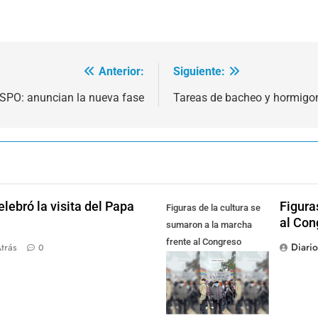
Anterior:
Siguiente:
SPO: anuncian la nueva fase
Tareas de bacheo y hormig
lebró la visita del Papa
Figura
Figuras de la cultura se
al Con
sumaron a la marcha
frente al Congreso
Diari
trás
0
contra la Ley de
Propiedad Privada