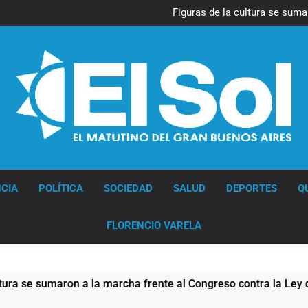
La Diócesis de Quilmes celebr
Figuras de la cultura se suma
Nueva jornada negativa para 
en Wall Street y el
Jorge Macri condenó los d
res
La Diócesis de Quilmes celebr
Figuras de la cultura se suma
Nueva jornada negativa para 
en Wall Street y el
Jorge Macri condenó los d
res
Diario EL SOL
CIA
POLÍTICA
SOCIEDAD
SALUD
DEPORTES
Q
FLORENCIO VARELA
sumaron a la marcha frente al Congreso contra la Ley de Propi