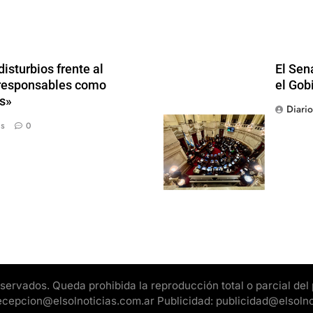
isturbios frente al
El Sen
s responsables como
el Gob
s»
Diari
ás
0
rvados. Queda prohibida la reproducción total o parcial del pr
 recepcion@elsolnoticias.com.ar Publicidad: publicidad@elsoln