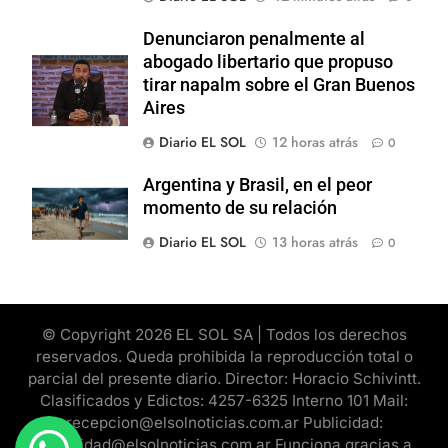
Denunciaron penalmente al
abogado libertario que propuso
tirar napalm sobre el Gran Buenos
Aires
Diario EL SOL
12 horas atrás
0
Argentina y Brasil, en el peor
momento de su relación
Diario EL SOL
13 horas atrás
0
© Copyright 2026 EL SOL SA | Todos los derechos
reservados. Queda prohibida la reproducción total o
parcial del presente diario. Director: Horacio Schivintt.
Clasificados y Edictos: 4257-6325 Interno 101 Mail:
recepcion@elsolnoticias.com.ar Publicidad:
publicidad@elsolnoticias.com.ar Funciona gracias a