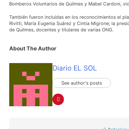
Valencia
16 Horas Atrás
Bomberos Voluntarios de Quilmes y Mabel Cardoni, vic
Carlos Balor y
monseñor Tissera en
También fueron incluidas en los reconocimientos el p
la celebración por
18 Horas Atrás
Rivitti, María Eugenia Suárez y Cintia Migrone; la pres
San Cayetano
La bronquiolitis es
de Quilmes, docentes y titulares de varias ONG.
una infección
respiratoria aguda en
19 Horas Atrás
los bebés
El último adiós al
About The Author
papá de Leo Messi
20 Horas Atrás
Quilmes recibe a
Diario EL SOL
Almagro con la mira
puesta en el Reducido
20 Horas Atrás
See author's posts
La crisis económica
también llega a los
templos: casi la
1 Día Atrás
mitad de quienes
Economía en dos
buscan ayuda pide
velocidades
alimentos, dinero o
2 Días Atrás
trabajo
Lionel Messi llegará a
Rosario para