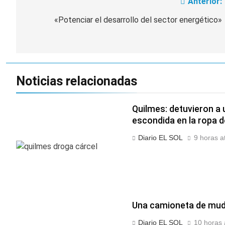
Anterior:
Navegación
despedir a su padre
2 Días Atrás
Jorge Messi
de
«Potenciar el desarrollo del sector energético»
Murió Jorge Messi,
padre de Lionel
entradas
Messi, a los 68 años
2 Días Atrás
Thiago Medina fue
imputado
formalmente por
2 Días Atrás
Noticias relacionadas
abuso sexual
La CGT y las dos
CTA profundizan su
plan de lucha con
Quilmes: detuvieron a 
2 Días Atrás
nuevas marchas
escondida en la ropa de
contra el Gobierno
Diario EL SOL
9 horas a
Una camioneta de muda
Diario EL SOL
10 horas 