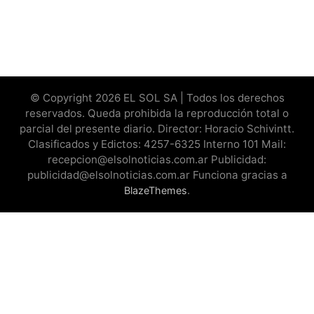
© Copyright 2026 EL SOL SA | Todos los derechos
reservados. Queda prohibida la reproducción total o
parcial del presente diario. Director: Horacio Schivintt.
Clasificados y Edictos: 4257-6325 Interno 101 Mail:
recepcion@elsolnoticias.com.ar Publicidad:
publicidad@elsolnoticias.com.ar Funciona gracias a
.
BlazeThemes