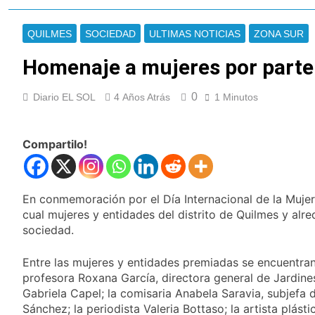
Oeste
Secuestraron 11
vehículos durante un
QUILMES
SOCIEDAD
ULTIMAS NOTICIAS
ZONA SUR
operativo de tránsito
10 Horas Atrás
en Ezpeleta
El embajador
Homenaje a mujeres por parte 
argentino en Brasil
llegó para reunirse
10 Horas Atrás
con Quirno
0
Diario EL SOL
4 Años Atrás
1 Minutos
Quilmes lo dejó
escapar y empató 1 a
1 con Almagro
11 Horas Atrás
Compartilo!
Las ventas
minoristas cayeron
3,8% en julio
12 Horas Atrás
Quilmes: siete clubes
En conmemoración por el Día Internacional de la Mujer
de barrio de la Liga
cual mujeres y entidades del distrito de Quilmes y al
Femenina de fútbol
14 Horas Atrás
sociedad.
recibieron material
Consejo Federal del
deportivo
Trabajo: un nuevo
Entre las mujeres y entidades premiadas se encuentran:
reclamo por el
15 Horas Atrás
profesora Roxana García, directora general de Jardine
respeto al
Boca oficializó la
Gabriela Capel; la comisaria Anabela Saravia, subjefa de
federalismo
llegada de Enner
Sánchez; la periodista Valeria Bottaso; la artista plás