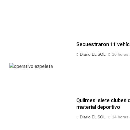
Secuestraron 11 vehícu
Diario EL SOL
10 horas 
Quilmes: siete clubes d
material deportivo
Diario EL SOL
14 horas 