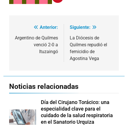
Anterior:
Siguiente:
Navegación
de
Argentino de Quilmes
La Diócesis de
venció 2-0 a
Quilmes repudió el
entradas
Ituzaingó
femicidio de
Agostina Vega
Noticias relacionadas
Día del Cirujano Torácico: una
especialidad clave para el
cuidado de la salud respiratoria
en el Sanatorio Urquiza