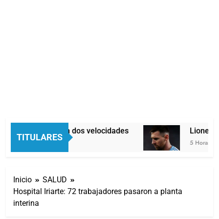
Economía en dos velocidades
Lionel Me
TITULARES
4 Horas Atrás
5 Horas Atrá
Inicio
SALUD
Hospital Iriarte: 72 trabajadores pasaron a planta
interina