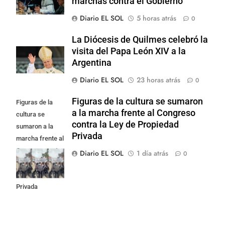
marchas contra el Gobierno
Diario EL SOL
5 horas atrás
0
La Diócesis de Quilmes celebró la
visita del Papa León XIV a la
Argentina
Diario EL SOL
23 horas atrás
0
Figuras de la cultura se sumaron
Figuras de la
a la marcha frente al Congreso
cultura se
contra la Ley de Propiedad
sumaron a la
Privada
marcha frente al
Congreso contra
Diario EL SOL
1 día atrás
0
la Ley de
Propiedad
Privada