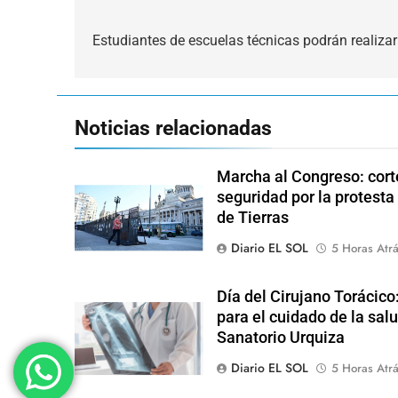
Navegación
de
Estudiantes de escuelas técnicas podrán realizar
entradas
Noticias relacionadas
Marcha al Congreso: corte
seguridad por la protesta
de Tierras
Diario EL SOL
5 Horas Atr
Día del Cirujano Torácico
para el cuidado de la salu
Sanatorio Urquiza
Diario EL SOL
5 Horas Atr