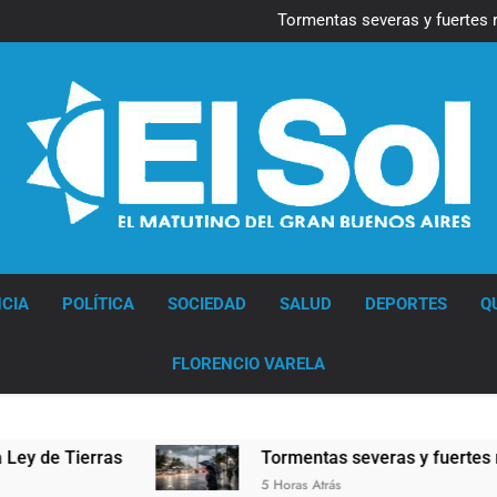
Marcha al Congreso: cor
pr
Tormentas severas y fuertes 
Senado debate el proye
Día del Cirujano Torácico:
Marcha al Congreso: cor
pr
Tormentas severas y fuertes 
Senado debate el proye
Día del Cirujano Torácico:
Diario EL SOL
CIA
POLÍTICA
SOCIEDAD
SALUD
DEPORTES
Q
FLORENCIO VARELA
rras
Tormentas severas y fuertes ráfagas de v
5 Horas Atrás