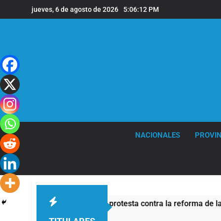
Saltar
jueves, 6 de agosto de 2026
5:06:13 PM
al
contenido
NACIONALES
PROVIN
e seguridad por la protesta contra la reforma de la Ley de Tie