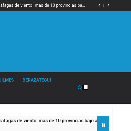
tes, desvíos y operativo de seguridad por la
otesta contra la reforma de la Ley de Tierras
ráfagas de viento: más de 10 provincias bajo
alerta meteorológica
cto sobre propiedad privada con foco en los
desalojos
 una especialidad clave para el cuidado de la
salud respiratoria en el Sanatorio Urquiza
tes, desvíos y operativo de seguridad por la
otesta contra la reforma de la Ley de Tierras
ráfagas de viento: más de 10 provincias bajo
alerta meteorológica
cto sobre propiedad privada con foco en los
desalojos
 una especialidad clave para el cuidado de la
salud respiratoria en el Sanatorio Urquiza
UILMES
BERAZATEGUI
iento: más de 10 provincias bajo alerta meteorológica