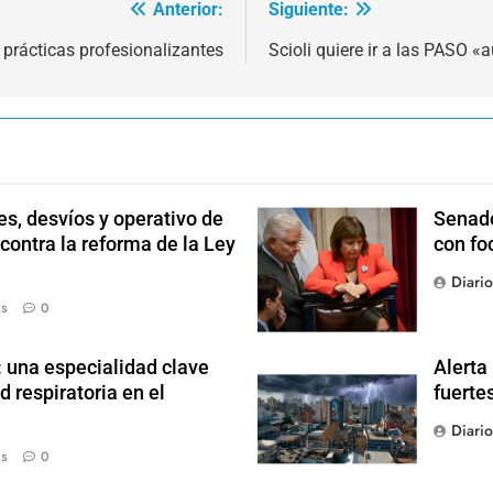
Anterior:
Siguiente:
 prácticas profesionalizantes
Scioli quiere ir a las PASO 
s, desvíos y operativo de
Senado
 contra la reforma de la Ley
con fo
Diari
ás
0
: una especialidad clave
Alerta
d respiratoria en el
fuerte
Diari
ás
0