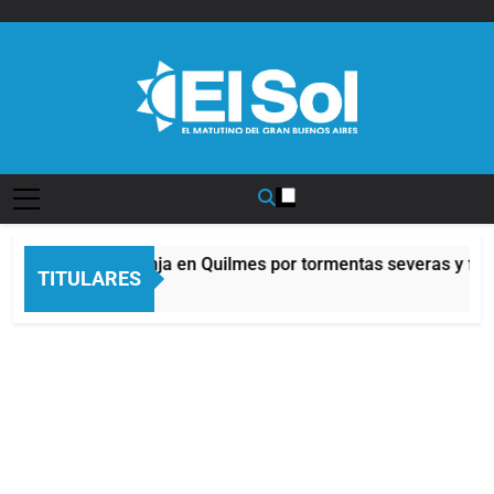
Saltar
al
contenido
Diario EL SOL
Alerta naranja en Quilmes por tormentas severas y fuert
TITULARES
8 Horas Atrás