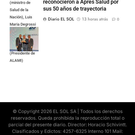
reconocieron a Apres Salud por
(ministro de
sus 50 años de trayectoria
Salud de la
Nación), Luis
Diario EL SOL
13 horas atrás
0
Maria Degrossi
(Presidente de
Apres Salud) y
Cristian Mazza
(Presidente de
ALAMI)
© Copyright 2026 EL SOL SA | Todos los derechos
reservados. Queda prohibida la reproducción total o
parcial del presente diario. Director: Horacio Schivintt.
Clasificados y Edictos: 4257-6325 Interno 101 Mail: