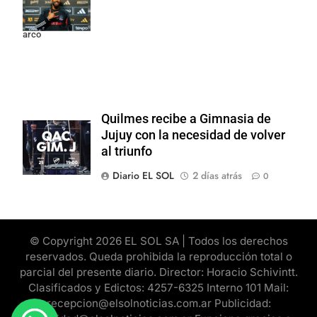
Colo y promete
dar pelea por el
arco
Quilmes recibe a Gimnasia de
Jujuy con la necesidad de volver
al triunfo
Diario EL SOL
2 días atrás
0
© Copyright 2026 EL SOL SA | Todos los derechos
reservados. Queda prohibida la reproducción total o
parcial del presente diario. Director: Horacio Schivintt.
Clasificados y Edictos: 4257-6325 Interno 101 Mail:
recepcion@elsolnoticias.com.ar Publicidad: