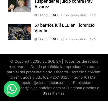
suspender el juicio contra Pity
Alvarez
Diario EL SOL
22 horas atrás
0
67 barrios full LED en Florencio
Varela
Diario EL SOL
23 horas atrás
0
© Copyright 2026 EL SOL SA | Todos los derechos
reservados. Queda prohibida la reproducción total o
parcial del presente diario. Director: Horacio Schivintt.
Clasificados y Edictos: 4257-6325 Interno 101 Mail:
recepcion@elsolnoticias.com.ar Publicidad:
publicidad@elsolnoticias.com.ar Funciona gracias a
.
BlazeThemes