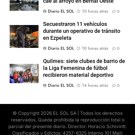
cae al arroyo en Bernal Oeste
Diario EL SOL
10 horas atrás
0
Secuestraron 11 vehículos
durante un operativo de tránsito
en Ezpeleta
Diario EL SOL
10 horas atrás
0
Quilmes: siete clubes de barrio de
la Liga Femenina de fútbol
recibieron material deportivo
Diario EL SOL
14 horas atrás
0
© Copyright 2026 EL SOL SA | Todos los derechos
reservados. Queda prohibida la reproducción total o
parcial del presente diario. Director: Horacio Schivintt.
Clasificados y Edictos: 4257-6325 Interno 101 Mail: