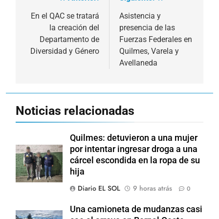
Navegación
de
En el QAC se tratará
Asistencia y
la creación del
presencia de las
entradas
Departamento de
Fuerzas Federales en
Diversidad y Género
Quilmes, Varela y
Avellaneda
Noticias relacionadas
Quilmes: detuvieron a una mujer
por intentar ingresar droga a una
cárcel escondida en la ropa de su
hija
Diario EL SOL
9 horas atrás
0
Una camioneta de mudanzas casi