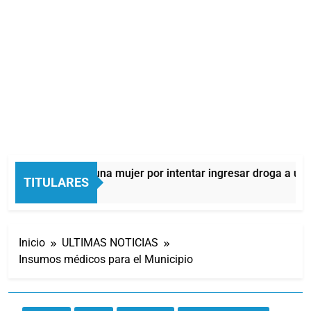
mes: detuvieron a una mujer por intentar ingresar droga a una c
TITULARES
s Atrás
Inicio
ULTIMAS NOTICIAS
Insumos médicos para el Municipio