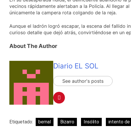
propiedad privada
15 Horas Atrás
vecinos rápidamente alertaban a la Policía. Al llegar al 
con foco en los
Día del Cirujano
únicamente la campera rota colgando de la reja.
desalojos
Torácico: una
especialidad clave
15 Horas Atrás
Aunque el ladrón logró escapar, la escena del fallido 
para el cuidado de la
Alerta naranja en
salud respiratoria en
curioso detalle que dejó atrás, convirtiéndose en un e
Quilmes por
el Sanatorio Urquiza
tormentas severas y
1 Día Atrás
About The Author
fuertes ráfagas de
Denunciaron
viento
penalmente al
abogado libertario
1 Día Atrás
Diario EL SOL
que propuso tirar
napalm sobre el Gran
Buenos Aires
See author's posts
Etiquetado:
bernal
Bizarro
Insólito
intento de