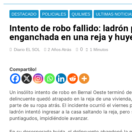
Cayetano
La Línea 148 pasó a
ser operada por La
DESTACADO
POLICIALES
QUILMES
ULTIMAS NOTICIA
Central de Vicente
7 Horas Atrás
López
La Municipalidad de
Intento de robo fallido: ladrón
Quilmes limpió
enganchada en una reja y huy
sumideros y
7 Horas Atrás
desagües en medio
Transporte: un
de las lluvias
0
Diario EL SOL
2 Años Atrás
asistente virtual para
1 Minutos
consultar
9 Horas Atrás
infracciones en
Una gran
segundos
Compartilo!
convocatoria en la
obra teatral «Los
9 Horas Atrás
Abuelos No Mienten»
Marcha al Congreso:
cortes, desvíos y
Un insólito intento de robo en Bernal Oeste terminó 
operativo de
13 Horas Atrás
delincuente quedó atrapado en la reja de una vivienda,
seguridad por la
Tormentas severas y
parte de su ropa atrás. El incidente ocurrió el viernes 
protesta contra la
fuertes ráfagas de
reforma de la Ley de
ladrón intentó ingresar a la casa saltando la reja, per
viento: más de 10
14 Horas Atrás
Tierras
puntiagudos, impidiéndole avanzar.
provincias bajo alerta
Senado debate el
meteorológica
proyecto sobre
En su desesperada huida, el delincuente abandonó la pr