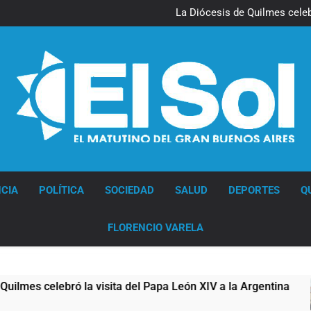
La noche del Afro Quilmeño: 
La Diócesis de Quilmes celebr
Figuras de la cultura se suma
Nueva jornada negativa para 
en Wall Street y el
La noche del Afro Quilmeño: 
La Diócesis de Quilmes celebr
Figuras de la cultura se suma
Nueva jornada negativa para 
en Wall Street y el
Diario EL SOL
CIA
POLÍTICA
SOCIEDAD
SALUD
DEPORTES
Q
FLORENCIO VARELA
 visita del Papa León XIV a la Argentina
Figur
5 Hora