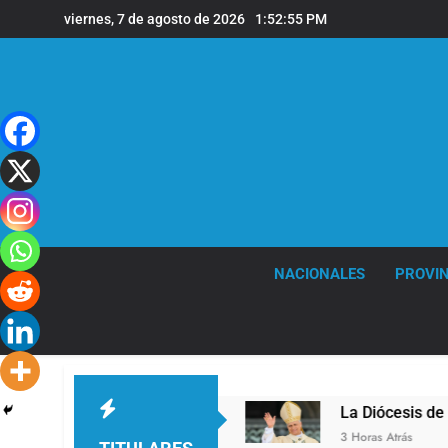
Saltar
viernes, 7 de agosto de 2026
1:52:57 PM
al
contenido
NACIONALES
PROVIN
e de Quilmes
La Diócesis de Quilmes celebró la
3 Horas Atrás