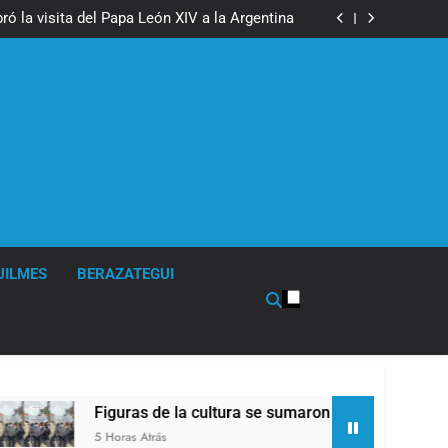
boxeo de primer nivel en la sede de Quilmes
ó la visita del Papa León XIV a la Argentina
ron a la marcha frente al Congreso contra la
Ley de Propiedad Privada
los activos argentinos: cayeron las acciones
 riesgo país quedó al borde de los 450 puntos
boxeo de primer nivel en la sede de Quilmes
ó la visita del Papa León XIV a la Argentina
ron a la marcha frente al Congreso contra la
Ley de Propiedad Privada
los activos argentinos: cayeron las acciones
 riesgo país quedó al borde de los 450 puntos
UILMES
BERAZATEGUI
as de la cultura se sumaron a la marcha frente al Congreso co
s Atrás