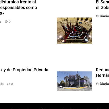
isturbios frente al
El Sen
s responsables como
el Gob
s»
Diari
s
0
 Ley de Propiedad Privada
Renunc
Hernán
Diari
rás
0