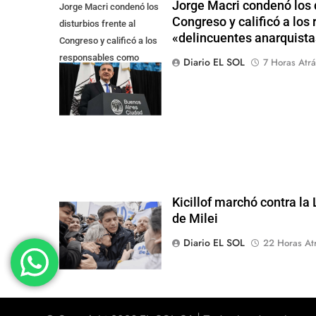
Jorge Macri condenó los d
Jorge Macri condenó los
Congreso y calificó a lo
disturbios frente al
«delincuentes anarquista
Congreso y calificó a los
responsables como
Diario EL SOL
7 Horas Atrá
"delincuentes
anarquistas"
Kicillof marchó contra la
de Milei
Diario EL SOL
22 Horas At