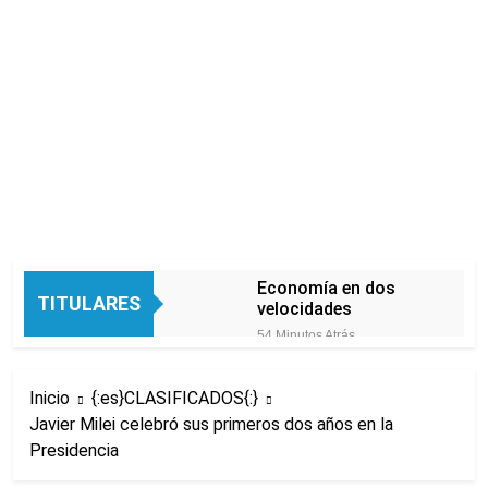
Economía en dos
TITULARES
velocidades
54 Minutos Atrás
Lionel Messi llegará a
Rosario para
Inicio
{:es}CLASIFICADOS{:}
despedir a su padre
2 Horas Atrás
Jorge Messi
Javier Milei celebró sus primeros dos años en la
Murió Jorge Messi,
Presidencia
padre de Lionel
Messi, a los 68 años
5 Horas Atrás