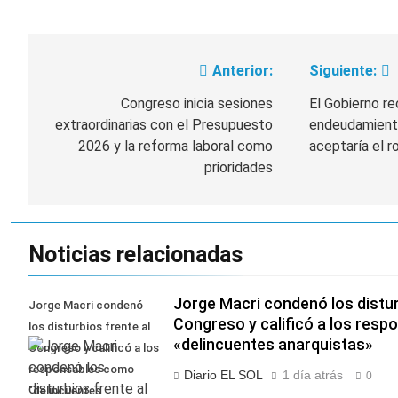
2 Días Atrás
El temporal se
despide del AMBA:
Anterior:
Siguiente:
Navegación
cuándo dejará de
2 Días Atrás
llover y llega una ola
Kicillof marchó
de
Congreso inicia sesiones
El Gobierno re
de frío con mínimas
contra la Ley de
cercanas a 1°C
extraordinarias con el Presupuesto
endeudamiento
Propiedad Privada de
entradas
2 Días Atrás
2026 y la reforma laboral como
aceptaría el r
Milei
Renunció el
prioridades
subsecretario de
Seguridad de
2 Días Atrás
Quilmes, Hernán
Ocampo, tras la
difusión de chats
Noticias relacionadas
privados
Jorge Macri condenó los distur
Jorge Macri condenó
Congreso y calificó a los res
los disturbios frente al
«delincuentes anarquistas»
Congreso y calificó a los
responsables como
Diario EL SOL
1 día atrás
0
"delincuentes