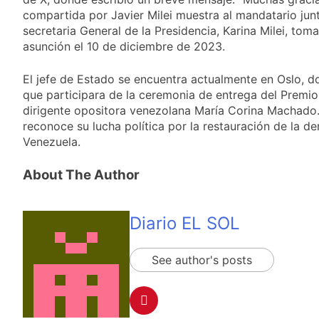
al Congreso y
1 Día Atrás
borde de los 450
calificó a los
compartida por Javier Milei muestra al mandatario jun
Día Internacional de
puntos
responsables como
secretaria General de la Presidencia, Karina Milei, toma
la Cerveza: los tres
«delincuentes
asunción el 10 de diciembre de 2023.
secretos para
1 Día Atrás
anarquistas»
servirla
El frío polar se
correctamente
El jefe de Estado se encuentra actualmente en Oslo, d
instala en Buenos
que participara de la ceremonia de entrega del Premio
Aires: mejora el
1 Día Atrás
tiempo y llegan las
dirigente opositora venezolana María Corina Machado
Día de San Cayetano:
temperaturas más
reconoce su lucha política por la restauración de la d
por qué se celebra
bajas de la semana
Venezuela.
cada 7 de agosto y
1 Día Atrás
qué representa para
El Senado aprobó la
los argentinos
About The Author
ley de propiedad
privada, pero el
1 Día Atrás
Gobierno debió
Incidentes frente al
eliminar otro capítulo
Diario EL SOL
Congreso durante la
protesta contra la
2 Días Atrás
Ley de Propiedad
La Fiscalía rechazó el
See author's posts
Privada: hubo
pedido para
detenidos y
suspender el juicio
2 Días Atrás
enfrentamientos
contra Pity Alvarez
67 barrios full LED en
Florencio Varela