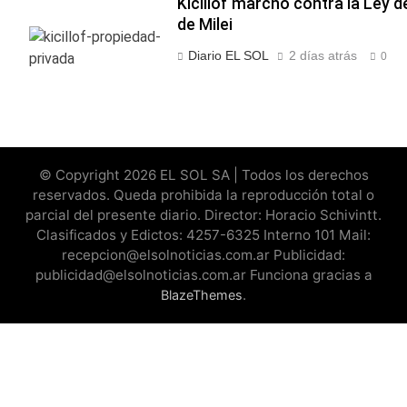
Kicillof marchó contra la Ley 
de Milei
Diario EL SOL
2 días atrás
0
© Copyright 2026 EL SOL SA | Todos los derechos
reservados. Queda prohibida la reproducción total o
parcial del presente diario. Director: Horacio Schivintt.
Clasificados y Edictos: 4257-6325 Interno 101 Mail:
recepcion@elsolnoticias.com.ar Publicidad:
publicidad@elsolnoticias.com.ar Funciona gracias a
.
BlazeThemes