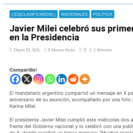
Thiago Medina fue
imputado
{:ES}CLASIFICADOS{:}
NACIONALES
POLÍTICA
formalmente por
7 Horas Atrás
abuso sexual
La CGT y las dos
Javier Milei celebró sus prime
CTA profundizan su
en la Presidencia
plan de lucha con
7 Horas Atrás
nuevas marchas
La noche del Afro
contra el Gobierno
Quilmeño: boxeo de
0
Diario EL SOL
8 Meses Atrás
1 Minutos
primer nivel en la sede
23 Horas Atrás
de Quilmes
La Diócesis de
Quilmes celebró la
Compartilo!
visita del Papa León
1 Día Atrás
XIV a la Argentina
Figuras de la cultura
se sumaron a la
El mandatario argentino compartió un mensaje en X pa
marcha frente al
1 Día Atrás
aniversario de su asunción, acompañado por una foto 
Congreso contra la
Nueva jornada
Ley de Propiedad
Karina Milei.
negativa para los
Privada
activos argentinos:
1 Día Atrás
cayeron las acciones
El presidente Javier Milei cumplió este miércoles dos 
Jorge Macri condenó
en Wall Street y el
frente del Gobierno nacional y lo celebró con una publ
los disturbios frente
riesgo país quedó al
de X, donde escribió un breve mensaje: “Muchas gracia